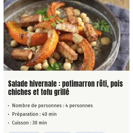
Lire la suite de la recette
Salade hivernale : potimarron rôti, pois
chiches et tofu grillé
Nombre de personnes :
4 personnes
Préparation : 40 min
Cuisson : 30 min