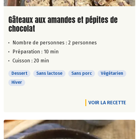
Lire la suite de la recette
Gâteaux aux amandes et pépites de
chocolat
Nombre de personnes :
2 personnes
Préparation : 10 min
Cuisson : 20 min
Dessert
Sans lactose
Sans porc
Végétarien
Hiver
VOIR LA RECETTE