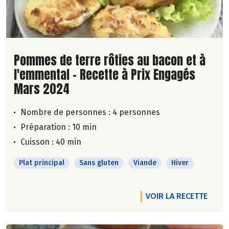
Lire la suite de la recette
Pommes de terre rôties au bacon et à
l'emmental - Recette à Prix Engagés
Mars 2024
Nombre de personnes :
4 personnes
Préparation : 10 min
Cuisson : 40 min
Plat principal
Sans gluten
Viande
Hiver
VOIR LA RECETTE