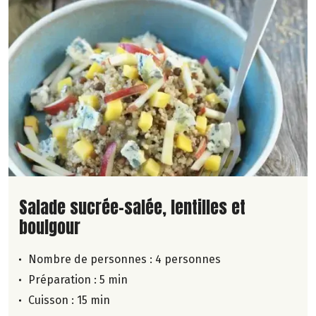
Lire la suite de la recette
Salade sucrée-salée, lentilles et
boulgour
Nombre de personnes :
4 personnes
Préparation : 5 min
Cuisson : 15 min