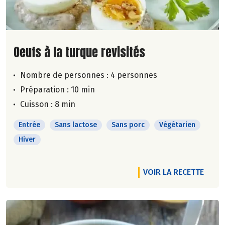
Lire la suite de la recette
Oeufs à la turque revisités
Nombre de personnes :
4 personnes
Préparation : 10 min
Cuisson : 8 min
Entrée
Sans lactose
Sans porc
Végétarien
Hiver
VOIR LA RECETTE