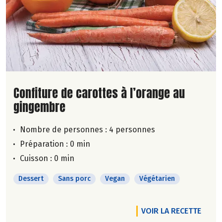
Lire la suite de la recette
Confiture de carottes à l’orange au
gingembre
Nombre de personnes :
4 personnes
Préparation : 0 min
Cuisson : 0 min
Dessert
Sans porc
Vegan
Végétarien
VOIR LA RECETTE