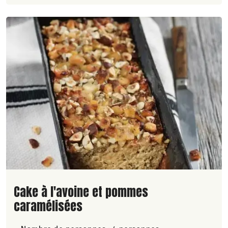
Lire la suite de la recette
Cake à l'avoine et pommes
caramélisées