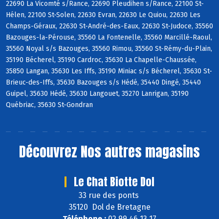
22690 La Vicomté s/Rance, 22690 Pleudihen s/Rance, 22100 St-
Hélen, 22100 St-Solen, 22630 Evran, 22630 Le Quiou, 22630 Les
Champs-Géraux, 22630 St-André-des-Eaux, 22630 St-Judoce, 35560
Bazouges-la-Pérouse, 35560 La Fontenelle, 35560 Marcillé-Raoul,
35560 Noyal s/s Bazouges, 35560 Rimou, 35560 St-Rémy-du-Plain,
35190 Bécherel, 35190 Cardroc, 35630 La Chapelle-Chaussée,
35850 Langan, 35630 Les Iffs, 35190 Miniac s/s Bécherel, 35630 St-
Brieuc-des-Iffs, 35630 Bazouges s/s Hédé, 35440 Dingé, 35440
Guipel, 35630 Hédé, 35630 Langouet, 35270 Lanrigan, 35190
Québriac, 35630 St-Gondran
Découvrez
Nos autres magasins
Le Chat Biotte Dol
33 rue des ponts
35120 Dol de Bretagne
Téléphone :
02 99 46 13 17