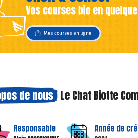
Vos courses bio en quelque
ans une nouvelle fenêtre)
ans une nouvelle fenêtre)
Mes courses en ligne
opos de nous
Le Chat Biotte Co
Responsable
Année de cré