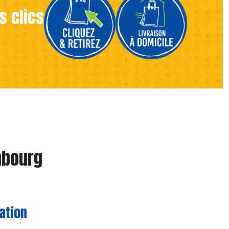
s clics
mbourg
ation