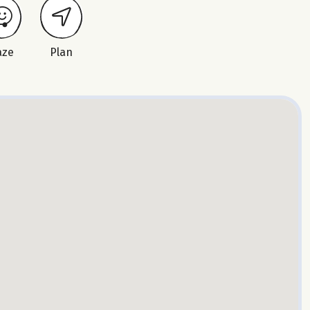
aze
Plan