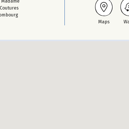
n Madame
Coutures
ombourg
Maps
W