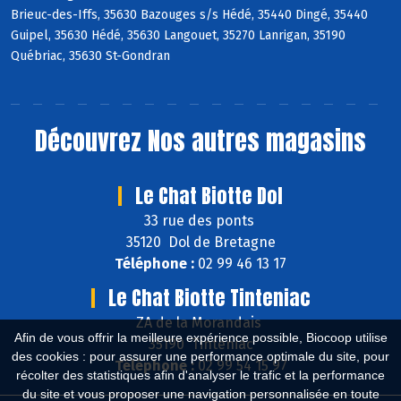
Brieuc-des-Iffs, 35630 Bazouges s/s Hédé, 35440 Dingé, 35440
Guipel, 35630 Hédé, 35630 Langouet, 35270 Lanrigan, 35190
Québriac, 35630 St-Gondran
Découvrez
Nos autres magasins
Le Chat Biotte Dol
33 rue des ponts
35120 Dol de Bretagne
Téléphone :
02 99 46 13 17
Le Chat Biotte Tinteniac
ZA de la Morandais
Afin de vous offrir la meilleure expérience possible, Biocoop utilise
35190 Tinténiac
des cookies : pour assurer une performance optimale du site, pour
Téléphone :
02 99 54 15 97
récolter des statistiques afin d'analyser le trafic et la performance
du site et vous proposer une navigation personnalisée en toute