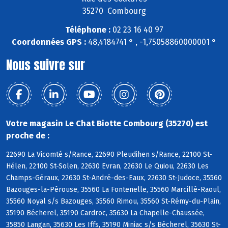
35270 Combourg
Téléphone :
02 23 16 40 97
Coordonnées GPS :
48,4184741 ° , -1,75058860000001 °
Nous suivre sur
Votre magasin Le Chat Biotte Combourg (35270) est
proche de :
22690 La Vicomté s/Rance, 22690 Pleudihen s/Rance, 22100 St-
Hélen, 22100 St-Solen, 22630 Evran, 22630 Le Quiou, 22630 Les
Champs-Géraux, 22630 St-André-des-Eaux, 22630 St-Judoce, 35560
Bazouges-la-Pérouse, 35560 La Fontenelle, 35560 Marcillé-Raoul,
35560 Noyal s/s Bazouges, 35560 Rimou, 35560 St-Rémy-du-Plain,
35190 Bécherel, 35190 Cardroc, 35630 La Chapelle-Chaussée,
35850 Langan, 35630 Les Iffs, 35190 Miniac s/s Bécherel, 35630 St-