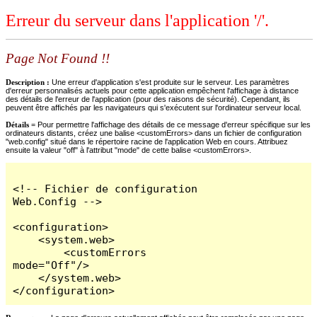
Erreur du serveur dans l'application '/'.
Page Not Found !!
Description :
Une erreur d'application s'est produite sur le serveur. Les paramètres
d'erreur personnalisés actuels pour cette application empêchent l'affichage à distance
des détails de l'erreur de l'application (pour des raisons de sécurité). Cependant, ils
peuvent être affichés par les navigateurs qui s'exécutent sur l'ordinateur serveur local.
Détails =
Pour permettre l'affichage des détails de ce message d'erreur spécifique sur les
ordinateurs distants, créez une balise <customErrors> dans un fichier de configuration
"web.config" situé dans le répertoire racine de l'application Web en cours. Attribuez
ensuite la valeur "off" à l'attribut "mode" de cette balise <customErrors>.
<!-- Fichier de configuration 
Web.Config -->

<configuration>

    <system.web>

        <customErrors 
mode="Off"/>

    </system.web>

</configuration>