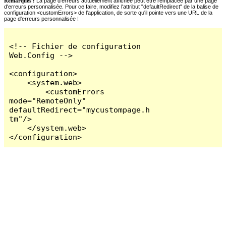
Remarques :
La page d'erreurs actuellement affichée peut être remplacée par une page
d'erreurs personnalisée. Pour ce faire, modifiez l'attribut "defaultRedirect" de la balise de
configuration <customErrors> de l'application, de sorte qu'il pointe vers une URL de la
page d'erreurs personnalisée !
<!-- Fichier de configuration 
Web.Config -->

<configuration>

    <system.web>

        <customErrors 
mode="RemoteOnly" 
defaultRedirect="mycustompage.h
tm"/>

    </system.web>

</configuration>