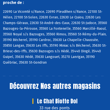
proche de :
22690 La Vicomté s/Rance, 22690 Pleudihen s/Rance, 22100 St-
Hélen, 22100 St-Solen, 22630 Evran, 22630 Le Quiou, 22630 Les
Champs-Géraux, 22630 St-André-des-Eaux, 22630 St-Judoce, 35560
Bazouges-la-Pérouse, 35560 La Fontenelle, 35560 Marcillé-Raoul,
35560 Noyal s/s Bazouges, 35560 Rimou, 35560 St-Rémy-du-Plain,
35190 Bécherel, 35190 Cardroc, 35630 La Chapelle-Chaussée,
35850 Langan, 35630 Les Iffs, 35190 Miniac s/s Bécherel, 35630 St-
Brieuc-des-Iffs, 35630 Bazouges s/s Hédé, 35440 Dingé, 35440
Guipel, 35630 Hédé, 35630 Langouet, 35270 Lanrigan, 35190
Québriac, 35630 St-Gondran
Découvrez
Nos autres magasins
Le Chat Biotte Dol
33 rue des ponts