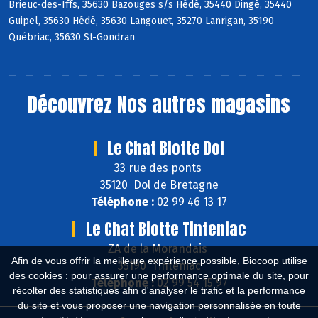
Brieuc-des-Iffs, 35630 Bazouges s/s Hédé, 35440 Dingé, 35440
Guipel, 35630 Hédé, 35630 Langouet, 35270 Lanrigan, 35190
Québriac, 35630 St-Gondran
Découvrez
Nos autres magasins
Le Chat Biotte Dol
33 rue des ponts
35120 Dol de Bretagne
Téléphone :
02 99 46 13 17
Le Chat Biotte Tinteniac
ZA de la Morandais
Afin de vous offrir la meilleure expérience possible, Biocoop utilise
35190 Tinténiac
des cookies : pour assurer une performance optimale du site, pour
Téléphone :
02 99 54 15 97
récolter des statistiques afin d'analyser le trafic et la performance
du site et vous proposer une navigation personnalisée en toute