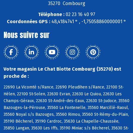
35270 Combourg
Téléphone :
02 23 16 40 97
Coordonnées GPS :
48,4184741 ° , -1,75058860000001 °
Nous suivre sur
Votre magasin Le Chat Biotte Combourg (35270) est
proche de :
22690 La Vicomté s/Rance, 22690 Pleudihen s/Rance, 22100 St-
Hélen, 22100 St-Solen, 22630 Evran, 22630 Le Quiou, 22630 Les
Champs-Géraux, 22630 St-André-des-Eaux, 22630 St-Judoce, 35560
Bazouges-la-Pérouse, 35560 La Fontenelle, 35560 Marcillé-Raoul,
35560 Noyal s/s Bazouges, 35560 Rimou, 35560 St-Rémy-du-Plain,
35190 Bécherel, 35190 Cardroc, 35630 La Chapelle-Chaussée,
35850 Langan, 35630 Les Iffs, 35190 Miniac s/s Bécherel, 35630 St-