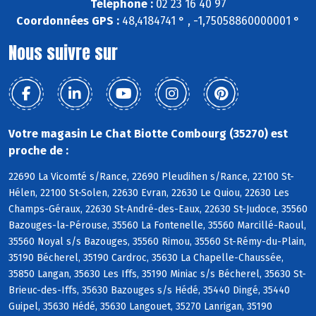
Téléphone :
02 23 16 40 97
Coordonnées GPS :
48,4184741 ° , -1,75058860000001 °
Nous suivre sur
Votre magasin Le Chat Biotte Combourg (35270) est
proche de :
22690 La Vicomté s/Rance, 22690 Pleudihen s/Rance, 22100 St-
Hélen, 22100 St-Solen, 22630 Evran, 22630 Le Quiou, 22630 Les
Champs-Géraux, 22630 St-André-des-Eaux, 22630 St-Judoce, 35560
Bazouges-la-Pérouse, 35560 La Fontenelle, 35560 Marcillé-Raoul,
35560 Noyal s/s Bazouges, 35560 Rimou, 35560 St-Rémy-du-Plain,
35190 Bécherel, 35190 Cardroc, 35630 La Chapelle-Chaussée,
35850 Langan, 35630 Les Iffs, 35190 Miniac s/s Bécherel, 35630 St-
Brieuc-des-Iffs, 35630 Bazouges s/s Hédé, 35440 Dingé, 35440
Guipel, 35630 Hédé, 35630 Langouet, 35270 Lanrigan, 35190