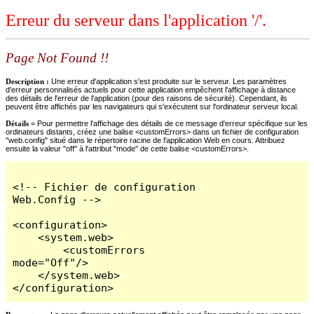
Erreur du serveur dans l'application '/'.
Page Not Found !!
Description :
Une erreur d'application s'est produite sur le serveur. Les paramètres
d'erreur personnalisés actuels pour cette application empêchent l'affichage à distance
des détails de l'erreur de l'application (pour des raisons de sécurité). Cependant, ils
peuvent être affichés par les navigateurs qui s'exécutent sur l'ordinateur serveur local.
Détails =
Pour permettre l'affichage des détails de ce message d'erreur spécifique sur les
ordinateurs distants, créez une balise <customErrors> dans un fichier de configuration
"web.config" situé dans le répertoire racine de l'application Web en cours. Attribuez
ensuite la valeur "off" à l'attribut "mode" de cette balise <customErrors>.
<!-- Fichier de configuration 
Web.Config -->

<configuration>

    <system.web>

        <customErrors 
mode="Off"/>

    </system.web>

</configuration>