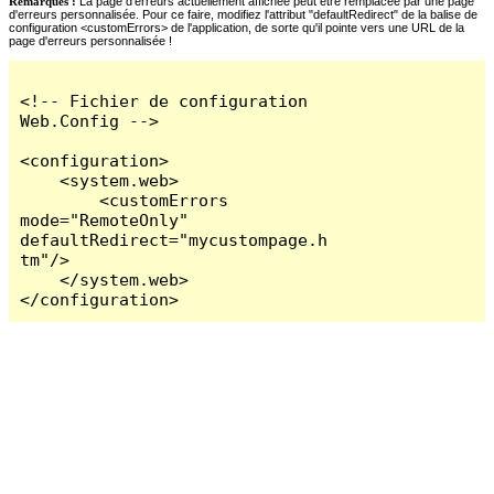
Remarques :
La page d'erreurs actuellement affichée peut être remplacée par une page
d'erreurs personnalisée. Pour ce faire, modifiez l'attribut "defaultRedirect" de la balise de
configuration <customErrors> de l'application, de sorte qu'il pointe vers une URL de la
page d'erreurs personnalisée !
<!-- Fichier de configuration 
Web.Config -->

<configuration>

    <system.web>

        <customErrors 
mode="RemoteOnly" 
defaultRedirect="mycustompage.h
tm"/>

    </system.web>

</configuration>