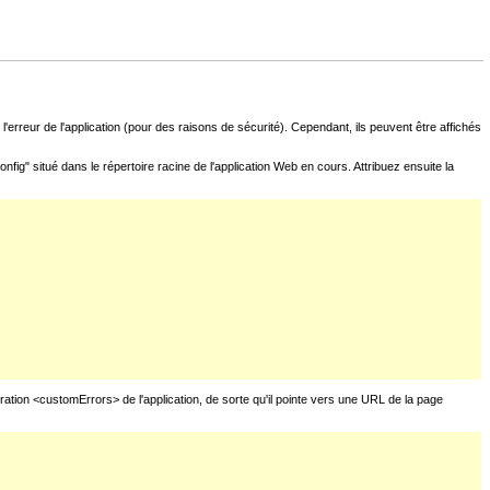
l'erreur de l'application (pour des raisons de sécurité). Cependant, ils peuvent être affichés
fig" situé dans le répertoire racine de l'application Web en cours. Attribuez ensuite la
uration <customErrors> de l'application, de sorte qu'il pointe vers une URL de la page