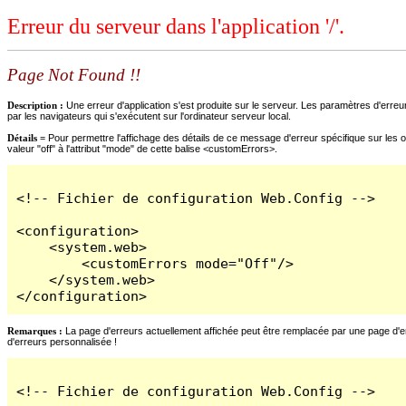
Erreur du serveur dans l'application '/'.
Page Not Found !!
Description :
Une erreur d'application s'est produite sur le serveur. Les paramètres d'erreur
par les navigateurs qui s'exécutent sur l'ordinateur serveur local.
Détails =
Pour permettre l'affichage des détails de ce message d'erreur spécifique sur les o
valeur "off" à l'attribut "mode" de cette balise <customErrors>.
<!-- Fichier de configuration Web.Config -->

<configuration>

    <system.web>

        <customErrors mode="Off"/>

    </system.web>

</configuration>
Remarques :
La page d'erreurs actuellement affichée peut être remplacée par une page d'erre
d'erreurs personnalisée !
<!-- Fichier de configuration Web.Config -->
