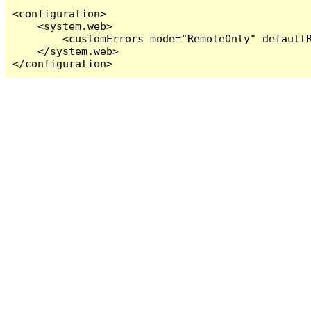
<configuration>

    <system.web>

        <customErrors mode="RemoteOnly" defaultR
    </system.web>

</configuration>