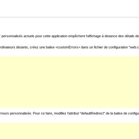
 personnalisés actuels pour cette application empêchent l'affichage à distance des détails de 
rdinateurs distants, créez une balise <customErrors> dans un fichier de configuration "web.con
urs personnalisée. Pour ce faire, modifiez l'attribut "defaultRedirect" de la balise de config