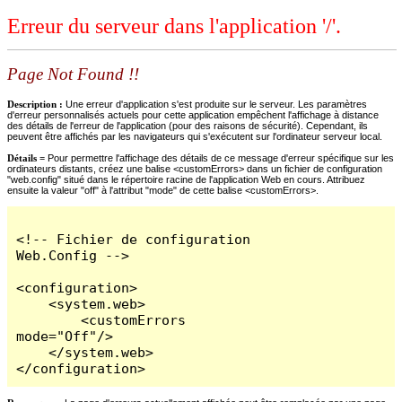
Erreur du serveur dans l'application '/'.
Page Not Found !!
Description :
Une erreur d'application s'est produite sur le serveur. Les paramètres
d'erreur personnalisés actuels pour cette application empêchent l'affichage à distance
des détails de l'erreur de l'application (pour des raisons de sécurité). Cependant, ils
peuvent être affichés par les navigateurs qui s'exécutent sur l'ordinateur serveur local.
Détails =
Pour permettre l'affichage des détails de ce message d'erreur spécifique sur les
ordinateurs distants, créez une balise <customErrors> dans un fichier de configuration
"web.config" situé dans le répertoire racine de l'application Web en cours. Attribuez
ensuite la valeur "off" à l'attribut "mode" de cette balise <customErrors>.
<!-- Fichier de configuration 
Web.Config -->

<configuration>

    <system.web>

        <customErrors 
mode="Off"/>

    </system.web>

</configuration>