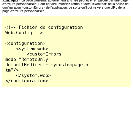
Remarques :
La page d'erreurs actuellement affichée peut être remplacée par une page
d'erreurs personnalisée. Pour ce faire, modifiez l'attribut "defaultRedirect" de la balise de
configuration <customErrors> de l'application, de sorte qu'il pointe vers une URL de la
page d'erreurs personnalisée !
<!-- Fichier de configuration 
Web.Config -->

<configuration>

    <system.web>

        <customErrors 
mode="RemoteOnly" 
defaultRedirect="mycustompage.h
tm"/>

    </system.web>

</configuration>