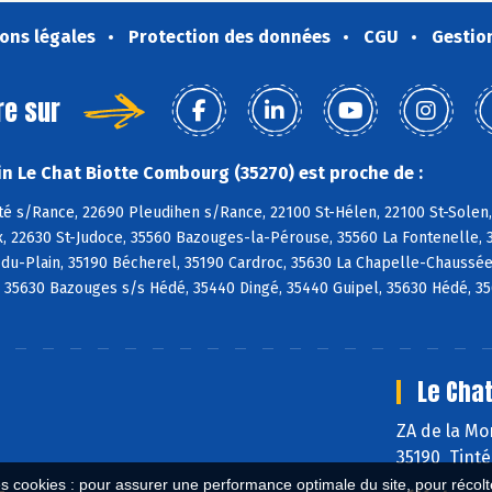
ons légales
Protection des données
CGU
Gestio
re sur
n Le Chat Biotte Combourg (35270) est proche de :
té s/Rance, 22690 Pleudihen s/Rance, 22100 St-Hélen, 22100 St-Solen,
, 22630 St-Judoce, 35560 Bazouges-la-Pérouse, 35560 La Fontenelle, 
u-Plain, 35190 Bécherel, 35190 Cardroc, 35630 La Chapelle-Chaussée, 
, 35630 Bazouges s/s Hédé, 35440 Dingé, 35440 Guipel, 35630 Hédé, 3
Le Chat
ZA de la M
35190 Tinté
es cookies : pour assurer une performance optimale du site, pour récolter