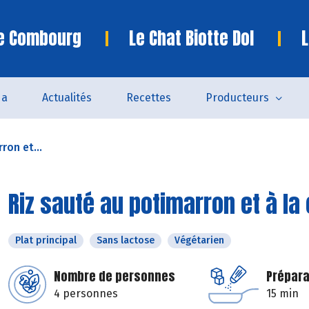
te Combourg
Le Chat Biotte Dol
L
da
Actualités
Recettes
Producteurs
ron et...
Riz sauté au potimarron et à la
Plat principal
Sans lactose
Végétarien
Nombre de personnes
Prépara
4 personnes
15 min