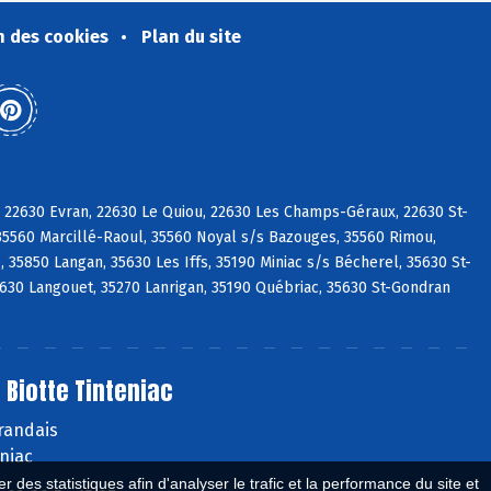
n des cookies
Plan du site
 22630 Evran, 22630 Le Quiou, 22630 Les Champs-Géraux, 22630 St-
35560 Marcillé-Raoul, 35560 Noyal s/s Bazouges, 35560 Rimou,
35850 Langan, 35630 Les Iffs, 35190 Miniac s/s Bécherel, 35630 St-
5630 Langouet, 35270 Lanrigan, 35190 Québriac, 35630 St-Gondran
 Biotte Tinteniac
orandais
niac
 des statistiques afin d'analyser le trafic et la performance du site et