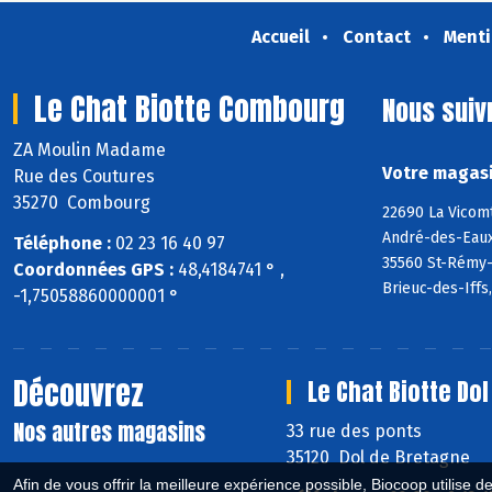
Accueil
Contact
Menti
Le Chat Biotte Combourg
Nous suiv
ZA Moulin Madame
Votre magasi
Rue des Coutures
35270 Combourg
22690 La Vicom
André-des-Eaux
Téléphone :
02 23 16 40 97
35560 St-Rémy-d
Coordonnées GPS :
48,4184741 ° ,
Brieuc-des-Iffs
-1,75058860000001 °
Découvrez
Le Chat Biotte Dol
Nos autres magasins
33 rue des ponts
35120 Dol de Bretagne
Afin de vous offrir la meilleure expérience possible, Biocoop utilise d