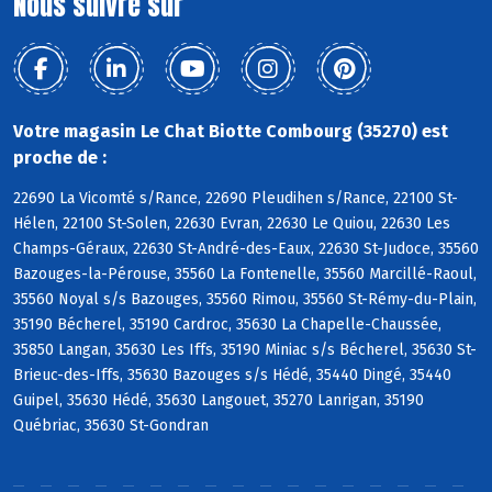
Nous suivre sur
Votre magasin Le Chat Biotte Combourg (35270) est
proche de :
22690 La Vicomté s/Rance, 22690 Pleudihen s/Rance, 22100 St-
Hélen, 22100 St-Solen, 22630 Evran, 22630 Le Quiou, 22630 Les
Champs-Géraux, 22630 St-André-des-Eaux, 22630 St-Judoce, 35560
Bazouges-la-Pérouse, 35560 La Fontenelle, 35560 Marcillé-Raoul,
35560 Noyal s/s Bazouges, 35560 Rimou, 35560 St-Rémy-du-Plain,
35190 Bécherel, 35190 Cardroc, 35630 La Chapelle-Chaussée,
35850 Langan, 35630 Les Iffs, 35190 Miniac s/s Bécherel, 35630 St-
Brieuc-des-Iffs, 35630 Bazouges s/s Hédé, 35440 Dingé, 35440
Guipel, 35630 Hédé, 35630 Langouet, 35270 Lanrigan, 35190
Québriac, 35630 St-Gondran