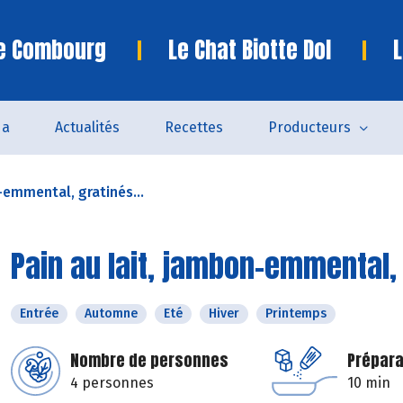
te Combourg
Le Chat Biotte Dol
L
da
Actualités
Recettes
Producteurs
-emmental, gratinés...
Pain au lait, jambon-emmental, 
Entrée
Automne
Eté
Hiver
Printemps
Nombre de personnes
Prépara
4 personnes
10 min