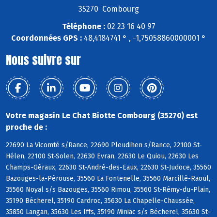
35270 Combourg
Téléphone :
02 23 16 40 97
Coordonnées GPS :
48,4184741 ° , -1,75058860000001 °
Nous suivre sur
Votre magasin Le Chat Biotte Combourg (35270) est
proche de :
22690 La Vicomté s/Rance, 22690 Pleudihen s/Rance, 22100 St-
Hélen, 22100 St-Solen, 22630 Evran, 22630 Le Quiou, 22630 Les
Champs-Géraux, 22630 St-André-des-Eaux, 22630 St-Judoce, 35560
Bazouges-la-Pérouse, 35560 La Fontenelle, 35560 Marcillé-Raoul,
35560 Noyal s/s Bazouges, 35560 Rimou, 35560 St-Rémy-du-Plain,
35190 Bécherel, 35190 Cardroc, 35630 La Chapelle-Chaussée,
35850 Langan, 35630 Les Iffs, 35190 Miniac s/s Bécherel, 35630 St-