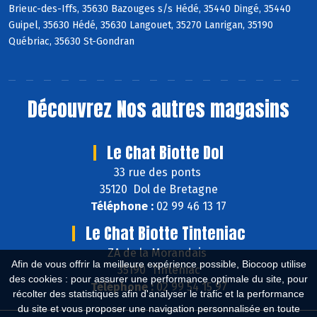
Brieuc-des-Iffs, 35630 Bazouges s/s Hédé, 35440 Dingé, 35440
Guipel, 35630 Hédé, 35630 Langouet, 35270 Lanrigan, 35190
Québriac, 35630 St-Gondran
Découvrez
Nos autres magasins
Le Chat Biotte Dol
33 rue des ponts
35120 Dol de Bretagne
Téléphone :
02 99 46 13 17
Le Chat Biotte Tinteniac
ZA de la Morandais
Afin de vous offrir la meilleure expérience possible, Biocoop utilise
35190 Tinténiac
des cookies : pour assurer une performance optimale du site, pour
Téléphone :
02 99 54 15 97
récolter des statistiques afin d'analyser le trafic et la performance
du site et vous proposer une navigation personnalisée en toute