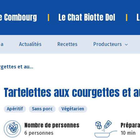
te Combourg
Le Chat Biotte Dol
L
da
Actualités
Recettes
Producteurs
gettes et au...
Tartelettes aux courgettes et 
Apéritif
Sans porc
Végétarien
Nombre de personnes
Prépara
6 personnes
10 min