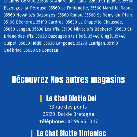
Champs-Géraux, 22630 St-André-des-Eaux, 22630 St-Judoce, 35560
Bazouges-la-Pérouse, 35560 La Fontenelle, 35560 Marcillé-Raoul,
35560 Noyal s/s Bazouges, 35560 Rimou, 35560 St-Rémy-du-Plain,
35190 Bécherel, 35190 Cardroc, 35630 La Chapelle-Chaussée,
35850 Langan, 35630 Les Iffs, 35190 Miniac s/s Bécherel, 35630 St-
Brieuc-des-Iffs, 35630 Bazouges s/s Hédé, 35440 Dingé, 35440
Guipel, 35630 Hédé, 35630 Langouet, 35270 Lanrigan, 35190
Québriac, 35630 St-Gondran
Découvrez
Nos autres magasins
Le Chat Biotte Dol
33 rue des ponts
35120 Dol de Bretagne
Téléphone :
02 99 46 13 17
Le Chat Biotte Tinteniac