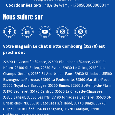
Coordonnées GPS :
48,4184741 ° , -1,75058860000001 °
Nous suivre sur
Votre magasin Le Chat Biotte Combourg (35270) est
proche de :
22690 La Vicomté s/Rance, 22690 Pleudihen s/Rance, 22100 St-
Hélen, 22100 St-Solen, 22630 Evran, 22630 Le Quiou, 22630 Les
Champs-Géraux, 22630 St-André-des-Eaux, 22630 St-Judoce, 35560
Bazouges-la-Pérouse, 35560 La Fontenelle, 35560 Marcillé-Raoul,
35560 Noyal s/s Bazouges, 35560 Rimou, 35560 St-Rémy-du-Plain,
35190 Bécherel, 35190 Cardroc, 35630 La Chapelle-Chaussée,
35850 Langan, 35630 Les Iffs, 35190 Miniac s/s Bécherel, 35630 St-
Brieuc-des-Iffs, 35630 Bazouges s/s Hédé, 35440 Dingé, 35440
Guipel, 35630 Hédé, 35630 Langouet, 35270 Lanrigan, 35190