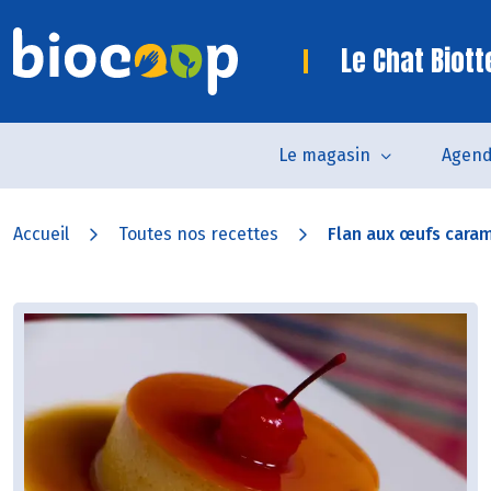
Le Chat Biot
Le magasin
Agen
Accueil
Toutes nos recettes
Flan aux œufs caram