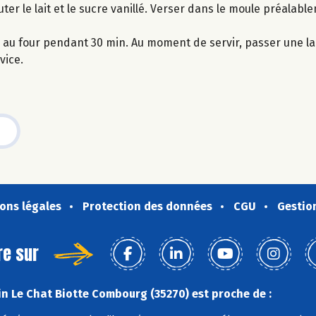
ter le lait et le sucre vanillé. Verser dans le moule préalab
ire au four pendant 30 min. Au moment de servir, passer une 
vice.
ons légales
Protection des données
CGU
Gestio
re sur
n Le Chat Biotte Combourg (35270) est proche de :