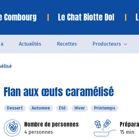
te Combourg
Le Chat Biotte Dol
L
da
Actualités
Recettes
Producteurs
élisé
Flan aux œufs caramélisé
Dessert
Automne
Eté
Hiver
Printemps
Nombre de personnes
Prépara
4 personnes
15 min