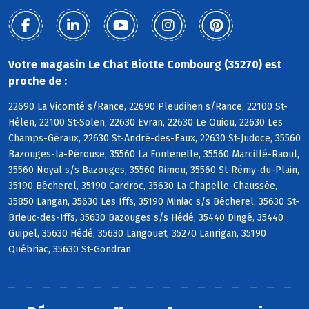
Votre magasin Le Chat Biotte Combourg (35270) est
proche de :
22690 La Vicomté s/Rance, 22690 Pleudihen s/Rance, 22100 St-
Hélen, 22100 St-Solen, 22630 Evran, 22630 Le Quiou, 22630 Les
Champs-Géraux, 22630 St-André-des-Eaux, 22630 St-Judoce, 35560
Bazouges-la-Pérouse, 35560 La Fontenelle, 35560 Marcillé-Raoul,
35560 Noyal s/s Bazouges, 35560 Rimou, 35560 St-Rémy-du-Plain,
35190 Bécherel, 35190 Cardroc, 35630 La Chapelle-Chaussée,
35850 Langan, 35630 Les Iffs, 35190 Miniac s/s Bécherel, 35630 St-
Brieuc-des-Iffs, 35630 Bazouges s/s Hédé, 35440 Dingé, 35440
Guipel, 35630 Hédé, 35630 Langouet, 35270 Lanrigan, 35190
Québriac, 35630 St-Gondran