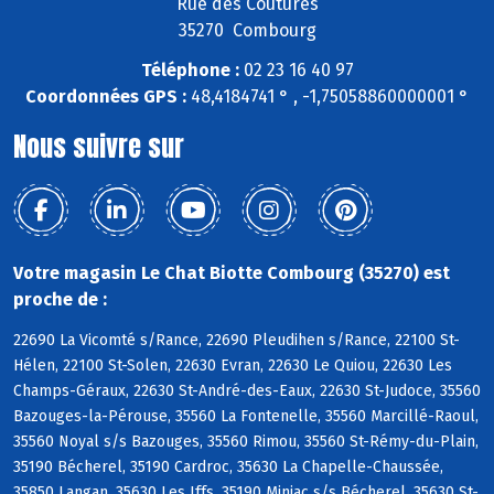
Rue des Coutures
35270 Combourg
Téléphone :
02 23 16 40 97
Coordonnées GPS :
48,4184741 ° , -1,75058860000001 °
Nous suivre sur
Votre magasin Le Chat Biotte Combourg (35270) est
proche de :
22690 La Vicomté s/Rance, 22690 Pleudihen s/Rance, 22100 St-
Hélen, 22100 St-Solen, 22630 Evran, 22630 Le Quiou, 22630 Les
Champs-Géraux, 22630 St-André-des-Eaux, 22630 St-Judoce, 35560
Bazouges-la-Pérouse, 35560 La Fontenelle, 35560 Marcillé-Raoul,
35560 Noyal s/s Bazouges, 35560 Rimou, 35560 St-Rémy-du-Plain,
35190 Bécherel, 35190 Cardroc, 35630 La Chapelle-Chaussée,
35850 Langan, 35630 Les Iffs, 35190 Miniac s/s Bécherel, 35630 St-