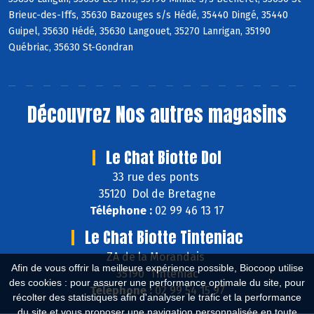
Brieuc-des-Iffs, 35630 Bazouges s/s Hédé, 35440 Dingé, 35440
Guipel, 35630 Hédé, 35630 Langouet, 35270 Lanrigan, 35190
Québriac, 35630 St-Gondran
Découvrez
Nos autres magasins
Le Chat Biotte Dol
33 rue des ponts
35120 Dol de Bretagne
Téléphone :
02 99 46 13 17
Le Chat Biotte Tinteniac
ZA de la Morandais
Afin de vous offrir la meilleure expérience possible, Biocoop utilise
35190 Tinténiac
des cookies : pour assurer une performance optimale du site, pour
Téléphone :
02 99 54 15 97
récolter des statistiques afin d'analyser le trafic et la performance
du site et vous proposer une navigation personnalisée en toute