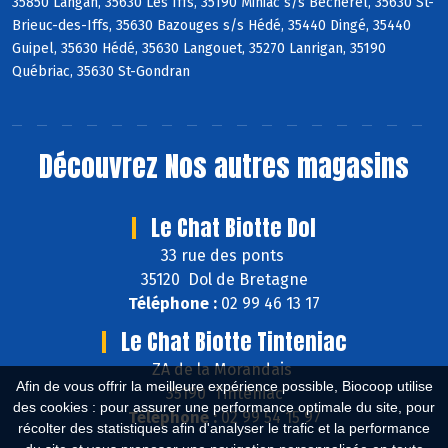
35850 Langan, 35630 Les Iffs, 35190 Miniac s/s Bécherel, 35630 St-
Brieuc-des-Iffs, 35630 Bazouges s/s Hédé, 35440 Dingé, 35440
Guipel, 35630 Hédé, 35630 Langouet, 35270 Lanrigan, 35190
Québriac, 35630 St-Gondran
Découvrez
Nos autres magasins
Le Chat Biotte Dol
33 rue des ponts
35120 Dol de Bretagne
Téléphone :
02 99 46 13 17
Le Chat Biotte Tinteniac
ZA de la Morandais
Afin de vous offrir la meilleure expérience possible, Biocoop utilise
35190 Tinténiac
des cookies : pour assurer une performance optimale du site, pour
Téléphone :
02 99 54 15 97
récolter des statistiques afin d'analyser le trafic et la performance