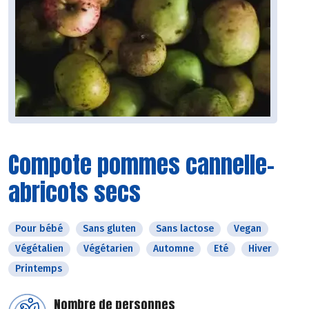
Compote pommes cannelle-
abricots secs
Pour bébé
Sans gluten
Sans lactose
Vegan
Végétalien
Végétarien
Automne
Eté
Hiver
Printemps
Nombre de personnes