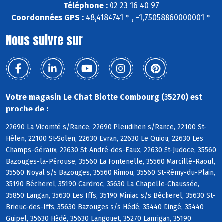
Téléphone :
02 23 16 40 97
Coordonnées GPS :
48,4184741 ° , -1,75058860000001 °
Nous suivre sur
Votre magasin Le Chat Biotte Combourg (35270) est
proche de :
22690 La Vicomté s/Rance, 22690 Pleudihen s/Rance, 22100 St-
Hélen, 22100 St-Solen, 22630 Evran, 22630 Le Quiou, 22630 Les
Champs-Géraux, 22630 St-André-des-Eaux, 22630 St-Judoce, 35560
Bazouges-la-Pérouse, 35560 La Fontenelle, 35560 Marcillé-Raoul,
35560 Noyal s/s Bazouges, 35560 Rimou, 35560 St-Rémy-du-Plain,
35190 Bécherel, 35190 Cardroc, 35630 La Chapelle-Chaussée,
35850 Langan, 35630 Les Iffs, 35190 Miniac s/s Bécherel, 35630 St-
Brieuc-des-Iffs, 35630 Bazouges s/s Hédé, 35440 Dingé, 35440
Guipel, 35630 Hédé, 35630 Langouet, 35270 Lanrigan, 35190