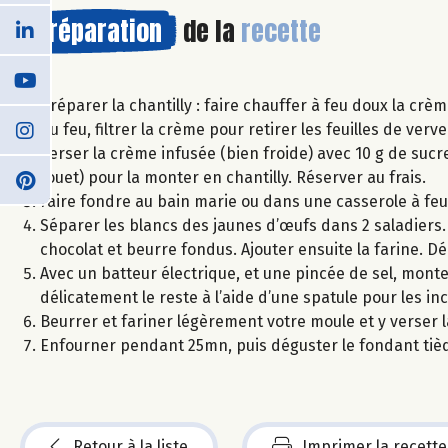
Préparation
de la
recette
Préparer la chantilly : faire chauffer à feu doux la crè
du feu, filtrer la crème pour retirer les feuilles de verv
Verser la crème infusée (bien froide) avec 10 g de sucr
fouet) pour la monter en chantilly. Réserver au frais.
Faire fondre au bain marie ou dans une casserole à feu 
Séparer les blancs des jaunes d’œufs dans 2 saladiers
chocolat et beurre fondus. Ajouter ensuite la farine. Dé
Avec un batteur électrique, et une pincée de sel, mon
délicatement le reste à l’aide d’une spatule pour les in
Beurrer et fariner légèrement votre moule et y verser 
Enfourner pendant 25mn, puis déguster le fondant tiède
Retour à la liste
Imprimer la recette