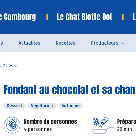
te Combourg
Le Chat Biotte Dol
L
da
Actualités
Recettes
Producteurs
et sa...
Fondant au chocolat et sa chant
Dessert
Végétarien
Automne
Nombre de personnes
Prépara
4 personnes
20 min