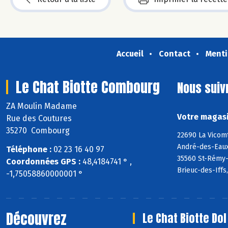
Accueil
Contact
Menti
Le Chat Biotte Combourg
Nous suiv
ZA Moulin Madame
Votre magasi
Rue des Coutures
35270 Combourg
22690 La Vicom
André-des-Eaux
Téléphone :
02 23 16 40 97
35560 St-Rémy-d
Coordonnées GPS :
48,4184741 ° ,
Brieuc-des-Iffs
-1,75058860000001 °
Découvrez
Le Chat Biotte Dol