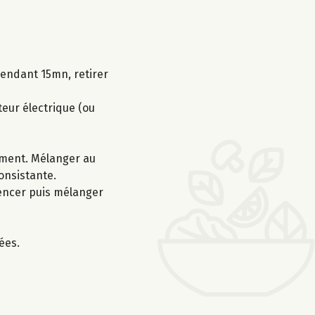
 pendant 15mn, retirer
teur électrique (ou
ement. Mélanger au
consistante.
mencer puis mélanger
ées.