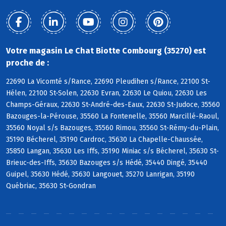
Votre magasin Le Chat Biotte Combourg (35270) est
proche de :
22690 La Vicomté s/Rance, 22690 Pleudihen s/Rance, 22100 St-
Hélen, 22100 St-Solen, 22630 Evran, 22630 Le Quiou, 22630 Les
Champs-Géraux, 22630 St-André-des-Eaux, 22630 St-Judoce, 35560
Bazouges-la-Pérouse, 35560 La Fontenelle, 35560 Marcillé-Raoul,
35560 Noyal s/s Bazouges, 35560 Rimou, 35560 St-Rémy-du-Plain,
35190 Bécherel, 35190 Cardroc, 35630 La Chapelle-Chaussée,
35850 Langan, 35630 Les Iffs, 35190 Miniac s/s Bécherel, 35630 St-
Brieuc-des-Iffs, 35630 Bazouges s/s Hédé, 35440 Dingé, 35440
Guipel, 35630 Hédé, 35630 Langouet, 35270 Lanrigan, 35190
Québriac, 35630 St-Gondran