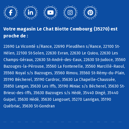
Votre magasin Le Chat Biotte Combourg (35270) est
proche de :
22690 La Vicomté s/Rance, 22690 Pleudihen s/Rance, 22100 St-
Hélen, 22100 St-Solen, 22630 Evran, 22630 Le Quiou, 22630 Les
Champs-Géraux, 22630 St-André-des-Eaux, 22630 St-Judoce, 35560
Bazouges-la-Pérouse, 35560 La Fontenelle, 35560 Marcillé-Raoul,
35560 Noyal s/s Bazouges, 35560 Rimou, 35560 St-Rémy-du-Plain,
35190 Bécherel, 35190 Cardroc, 35630 La Chapelle-Chaussée,
35850 Langan, 35630 Les Iffs, 35190 Miniac s/s Bécherel, 35630 St-
Brieuc-des-Iffs, 35630 Bazouges s/s Hédé, 35440 Dingé, 35440
Guipel, 35630 Hédé, 35630 Langouet, 35270 Lanrigan, 35190
Québriac, 35630 St-Gondran