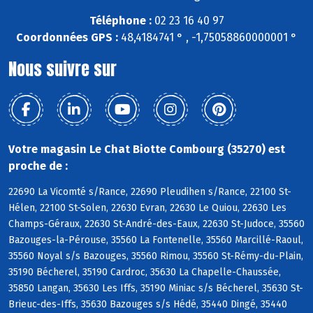
Téléphone :
02 23 16 40 97
Coordonnées GPS :
48,4184741 ° , -1,75058860000001 °
Nous suivre sur
Votre magasin Le Chat Biotte Combourg (35270) est
proche de :
22690 La Vicomté s/Rance, 22690 Pleudihen s/Rance, 22100 St-
Hélen, 22100 St-Solen, 22630 Evran, 22630 Le Quiou, 22630 Les
Champs-Géraux, 22630 St-André-des-Eaux, 22630 St-Judoce, 35560
Bazouges-la-Pérouse, 35560 La Fontenelle, 35560 Marcillé-Raoul,
35560 Noyal s/s Bazouges, 35560 Rimou, 35560 St-Rémy-du-Plain,
35190 Bécherel, 35190 Cardroc, 35630 La Chapelle-Chaussée,
35850 Langan, 35630 Les Iffs, 35190 Miniac s/s Bécherel, 35630 St-
Brieuc-des-Iffs, 35630 Bazouges s/s Hédé, 35440 Dingé, 35440