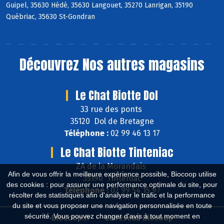
Guipel, 35630 Hédé, 35630 Langouet, 35270 Lanrigan, 35190
Québriac, 35630 St-Gondran
Découvrez
Nos autres magasins
Le Chat Biotte Dol
33 rue des ponts
35120 Dol de Bretagne
Téléphone :
02 99 46 13 17
Le Chat Biotte Tinteniac
ZA de la Morandais
Afin de vous offrir la meilleure expérience possible, Biocoop utilise
35190 Tinténiac
des cookies : pour assurer une performance optimale du site, pour
Téléphone :
02 99 54 15 97
récolter des statistiques afin d'analyser le trafic et la performance
du site et vous proposer une navigation personnalisée en toute
sécurité. Vous pouvez changer d'avis à tout moment en
Biocoop.fr
Le réseau Biocoop