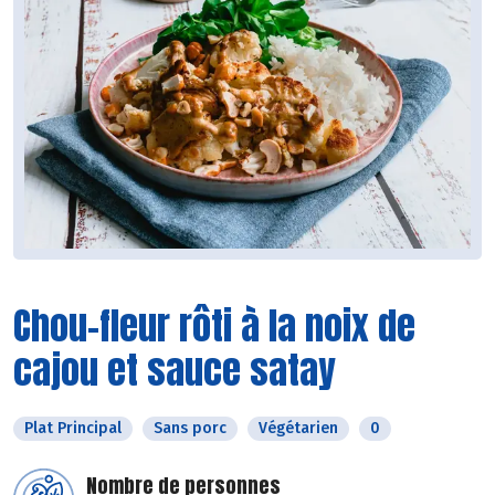
Chou-fleur rôti à la noix de
cajou et sauce satay
Plat Principal
Sans porc
Végétarien
0
Nombre de personnes