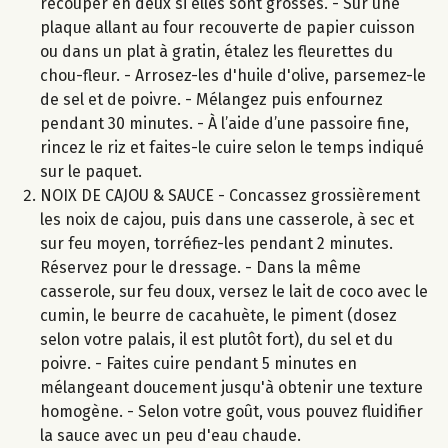
recouper en deux si elles sont grosses. - Sur une
plaque allant au four recouverte de papier cuisson
ou dans un plat à gratin, étalez les fleurettes du
chou-fleur. - Arrosez-les d'huile d'olive, parsemez-le
de sel et de poivre. - Mélangez puis enfournez
pendant 30 minutes. - À l’aide d’une passoire fine,
rincez le riz et faites-le cuire selon le temps indiqué
sur le paquet.
NOIX DE CAJOU & SAUCE - Concassez grossièrement
les noix de cajou, puis dans une casserole, à sec et
sur feu moyen, torréfiez-les pendant 2 minutes.
Réservez pour le dressage. - Dans la même
casserole, sur feu doux, versez le lait de coco avec le
cumin, le beurre de cacahuète, le piment (dosez
selon votre palais, il est plutôt fort), du sel et du
poivre. - Faites cuire pendant 5 minutes en
mélangeant doucement jusqu'à obtenir une texture
homogène. - Selon votre goût, vous pouvez fluidifier
la sauce avec un peu d'eau chaude.