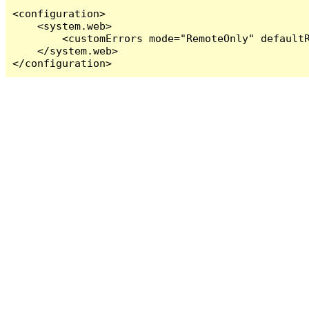
<configuration>

    <system.web>

        <customErrors mode="RemoteOnly" defaultR
    </system.web>

</configuration>