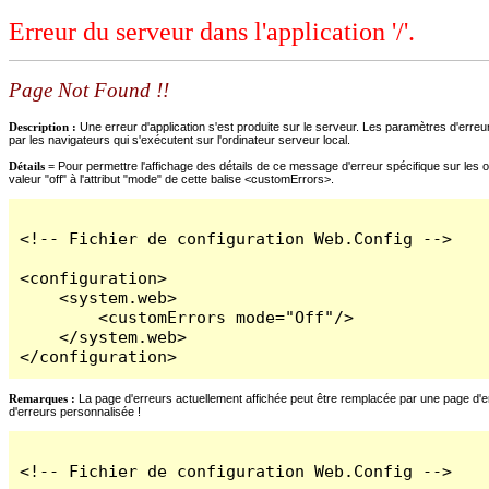
Erreur du serveur dans l'application '/'.
Page Not Found !!
Description :
Une erreur d'application s'est produite sur le serveur. Les paramètres d'erreur
par les navigateurs qui s'exécutent sur l'ordinateur serveur local.
Détails =
Pour permettre l'affichage des détails de ce message d'erreur spécifique sur les o
valeur "off" à l'attribut "mode" de cette balise <customErrors>.
<!-- Fichier de configuration Web.Config -->

<configuration>

    <system.web>

        <customErrors mode="Off"/>

    </system.web>

</configuration>
Remarques :
La page d'erreurs actuellement affichée peut être remplacée par une page d'erre
d'erreurs personnalisée !
<!-- Fichier de configuration Web.Config -->
