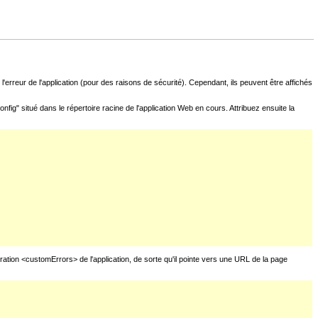
l'erreur de l'application (pour des raisons de sécurité). Cependant, ils peuvent être affichés
fig" situé dans le répertoire racine de l'application Web en cours. Attribuez ensuite la
uration <customErrors> de l'application, de sorte qu'il pointe vers une URL de la page