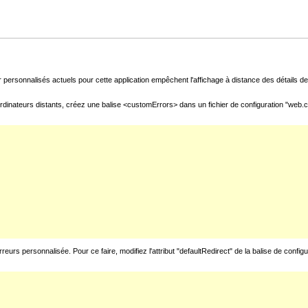
 personnalisés actuels pour cette application empêchent l'affichage à distance des détails de 
rdinateurs distants, créez une balise <customErrors> dans un fichier de configuration "web.con
urs personnalisée. Pour ce faire, modifiez l'attribut "defaultRedirect" de la balise de config