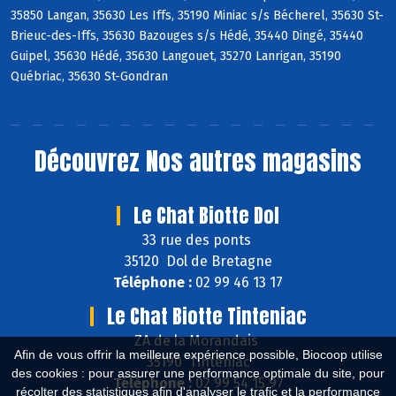
35850 Langan, 35630 Les Iffs, 35190 Miniac s/s Bécherel, 35630 St-
Brieuc-des-Iffs, 35630 Bazouges s/s Hédé, 35440 Dingé, 35440
Guipel, 35630 Hédé, 35630 Langouet, 35270 Lanrigan, 35190
Québriac, 35630 St-Gondran
Découvrez
Nos autres magasins
Le Chat Biotte Dol
33 rue des ponts
35120 Dol de Bretagne
Téléphone :
02 99 46 13 17
Le Chat Biotte Tinteniac
ZA de la Morandais
Afin de vous offrir la meilleure expérience possible, Biocoop utilise
35190 Tinténiac
des cookies : pour assurer une performance optimale du site, pour
Téléphone :
02 99 54 15 97
récolter des statistiques afin d'analyser le trafic et la performance