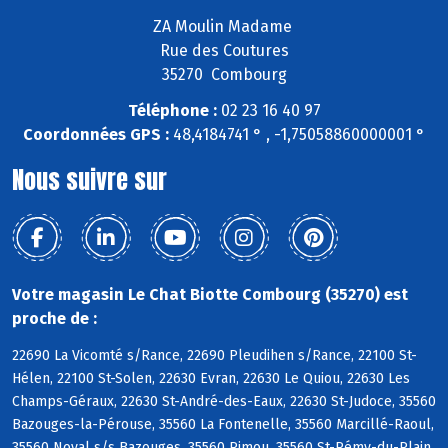
ZA Moulin Madame
Rue des Coutures
35270 Combourg
Téléphone :
02 23 16 40 97
Coordonnées GPS :
48,4184741 ° , -1,75058860000001 °
Nous suivre sur
Votre magasin Le Chat Biotte Combourg (35270) est
proche de :
22690 La Vicomté s/Rance, 22690 Pleudihen s/Rance, 22100 St-
Hélen, 22100 St-Solen, 22630 Evran, 22630 Le Quiou, 22630 Les
Champs-Géraux, 22630 St-André-des-Eaux, 22630 St-Judoce, 35560
Bazouges-la-Pérouse, 35560 La Fontenelle, 35560 Marcillé-Raoul,
35560 Noyal s/s Bazouges, 35560 Rimou, 35560 St-Rémy-du-Plain,