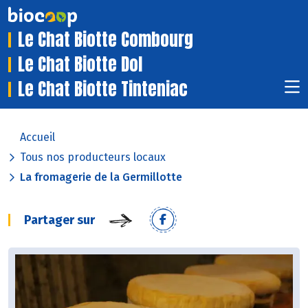
Le Chat Biotte Combourg
Le Chat Biotte Dol
Le Chat Biotte Tinteniac
Accueil
Tous nos producteurs locaux
La fromagerie de la Germillotte
Partager sur