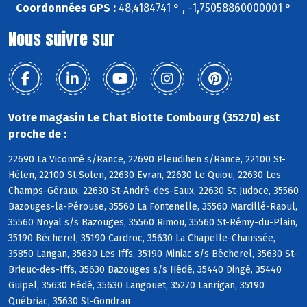
Coordonnées GPS :
48,4184741 ° , -1,75058860000001 °
Nous suivre sur
Votre magasin Le Chat Biotte Combourg (35270) est
proche de :
22690 La Vicomté s/Rance, 22690 Pleudihen s/Rance, 22100 St-
Hélen, 22100 St-Solen, 22630 Evran, 22630 Le Quiou, 22630 Les
Champs-Géraux, 22630 St-André-des-Eaux, 22630 St-Judoce, 35560
Bazouges-la-Pérouse, 35560 La Fontenelle, 35560 Marcillé-Raoul,
35560 Noyal s/s Bazouges, 35560 Rimou, 35560 St-Rémy-du-Plain,
35190 Bécherel, 35190 Cardroc, 35630 La Chapelle-Chaussée,
35850 Langan, 35630 Les Iffs, 35190 Miniac s/s Bécherel, 35630 St-
Brieuc-des-Iffs, 35630 Bazouges s/s Hédé, 35440 Dingé, 35440
Guipel, 35630 Hédé, 35630 Langouet, 35270 Lanrigan, 35190
Québriac, 35630 St-Gondran